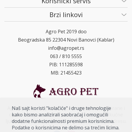
Korisnički servis
Brzi linkovi
Agro Pet 2019 doo
Beogradska 85 22304 Novi Banovci (Kablar)
info@agropet.rs
063 / 810 5555
PIB: 111285598
MB: 21455423
Agro Pet doo raspolaže širokim asortimanom hrane i
Naš sajt koristi "kolačiće" i druge tehnologije
opreme za pse, mačke, ptice, glodare i ostale kućne
kako bismo analizirali saobraćaj i omogućili
ljubimce. Sve proizvode dostavljamo i na kućnu adresu.
dodatne funkcionalnosti premium korisnicima.
Podatke o korisnicima ne delimo sa trećim licima.