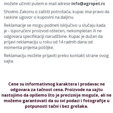
možete učiniti putem e-mail adrese
info@agropet.rs
Shodno Zakonu o zaštiti potrošača, kupac ima pravo da
raskine ugovor o kupovini na daljinu.
Reklamacije se mogu podneti isključivo u slučaju kada
je - isporučeni proizvod oštećen, nekompletan ili ne
odgovara specifikaciji narudžbine. Kupac je dužan da
prijavi reklamaciju u roku od 14 radnih dana od
momenta prijema pošiljke.
Reklamaciju možete prijaviti preko kontakt strane ovog
sajta.
Cene su informativnog karaktera i prodavac ne
odgovara za tačnost cena. Proizvode na sajtu
nastojimo da opišemo što je preciznije moguće, ali ne
možemo garantovati da su svi podaci i fotografije u
potpunosti tačni i bez grešaka.