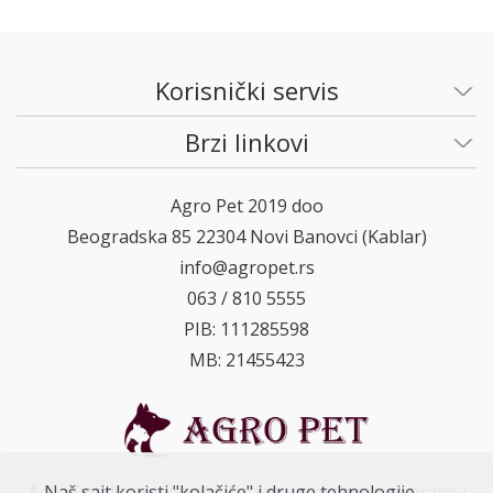
Korisnički servis
Brzi linkovi
Agro Pet 2019 doo
Beogradska 85 22304 Novi Banovci (Kablar)
info@agropet.rs
063 / 810 5555
PIB: 111285598
MB: 21455423
Agro Pet doo raspolaže širokim asortimanom hrane i
Naš sajt koristi "kolačiće" i druge tehnologije