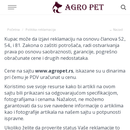
Početna
Politika reklamacija
← Nazad
Kupac može da izjavi reklamaciju na osnovu članova 52.,
54., i 81. Zakona o zaštiti potrošača, radi ostvarivanja
prava po osnovu saobraznosti, garancije, pogrešno
obračunate cene i drugih nedostataka.
Cene na sajtu
www.agropet.rs
, iskazane su u dinarima
pri čemu je PDV uračunat u cenu.
Koristimo sve svoje resurse kako bi artikli na ovom
sajtu bili prikazani sa odgovarajućom specifikacijom,
fotografijama i cenama. Nažalost, ne možemo
garantovati da su sve navedene informacije o artiklima
kao i fotografije artikala na našem sajtu u potpunosti
ispravne.
Ukoliko želite da proverite status Vaše reklamacije to