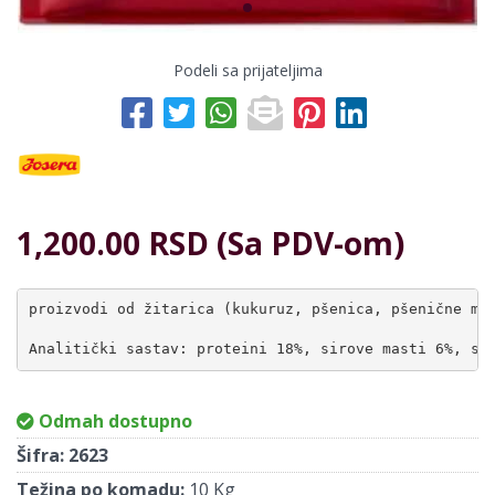
Podeli sa prijateljima
1,200.00 RSD (Sa PDV-om)
proizvodi od žitarica (kukuruz, pšenica, pšenične mek
Analitički sastav: proteini 18%, sirove masti 6%, si
Odmah dostupno
Šifra:
2623
Težina po komadu:
10 Kg