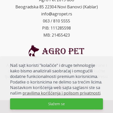
Beogradska 85 22304 Novi Banovci (Kablar)
info@agropet.rs
063 / 810 5555
PIB: 111285598
MB: 21455423
Agro Pet doo raspolaže širokim asortimanom hrane i
Naš sajt koristi "kolačiće" i druge tehnologije
opreme za pse, mačke, ptice, glodare i ostale kućne
kako bismo analizirali saobraćaj i omogućili
ljubimce. Sve proizvode dostavljamo i na kućnu adresu.
dodatne funkcionalnosti premium korisnicima.
Podatke o korisnicima ne delimo sa trećim licima.
Nastavkom korišćenja web sajta saglasni ste sa
našim
pravilima korišćenja i polisom privatnosti
.
Slažem se
Agro Pet doo ©. Sva prava zadržana 2026
Explicit